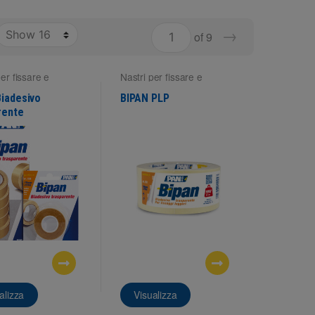
→
of 9
per fissare e
Nastri per fissare e
e
montare
Biadesivo
BIPAN PLP
rente
alizza
Visualizza