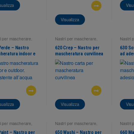
sualizza
Visu
Visualizza
i per mascherare
,
Nastri per mascherare
,
Nastri 
fici esterne
Superfici interne
Superfi
Verde – Nastro
620 Crep – Nastro per
630 So
heratura indoor e
mascheratura curvilinea
ad ade
oor
sualizza
Visualizza
Visu
i per mascherare
,
Nastri per mascherare
,
Nastri 
fici interne
Superfici interne
Superfi
Paint – Nastro per
650 Washi – Nastro per
660 Ma