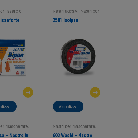
per fissare e
Nastri adesivi
,
Nastri per
e
isolare
Fissaforte
2501 Isolpan
alizza
Visualizza
per mascherare
,
Nastri per mascherare
,
ci interne
Superfici interne
sa – Nastro in
603 Washi – Nastro