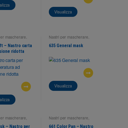
alizza
Visualizza
per mascherare
,
Nastri per mascherare
,
ci interne
Superfici interne
ft – Nastro carta
635 General mask
sione ridotta
Visualizza
alizza
per mascherare
,
Nastri per mascherare
,
ci interne
Superfici interne
sk – Nastro per
661 Color Pan – Nastro