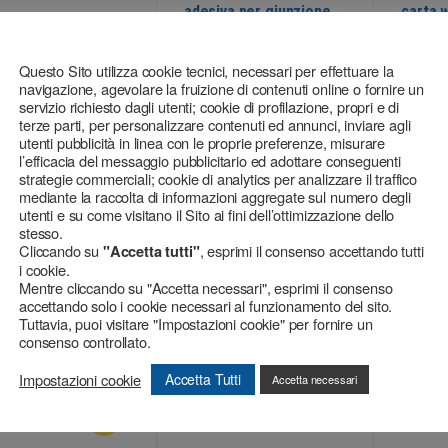
adesiva per giunzione
carta 
cartongesso
delica
Questo Sito utilizza cookie tecnici, necessari per effettuare la
navigazione, agevolare la fruizione di contenuti online o fornire un
servizio richiesto dagli utenti; cookie di profilazione, propri e di
terze parti, per personalizzare contenuti ed annunci, inviare agli
sualizza
utenti pubblicità in linea con le proprie preferenze, misurare
Visu
l’efficacia del messaggio pubblicitario ed adottare conseguenti
strategie commerciali; cookie di analytics per analizzare il traffico
mediante la raccolta di informazioni aggregate sul numero degli
Visualizza
utenti e su come visitano il Sito ai fini dell’ottimizzazione dello
stesso.
Cliccando su
, esprimi il consenso accettando tutti
"Accetta tutti"
i per mascherare
,
Nastri per mascherare
,
Nastri 
i cookie.
fici interne
Superfici interne
Superfi
Mentre cliccando su "Accetta necessari", esprimi il consenso
oint Fibra – Nastro
605 Copricrepe –
610 Bl
accettando solo i cookie necessari al funzionamento del sito.
i giunto
Nastro adesivo ripara
profes
Tuttavia, puoi visitare "Impostazioni cookie" per fornire un
fessure
consenso controllato.
Impostazioni cookie
Accetta Tutti
Accetta necessari