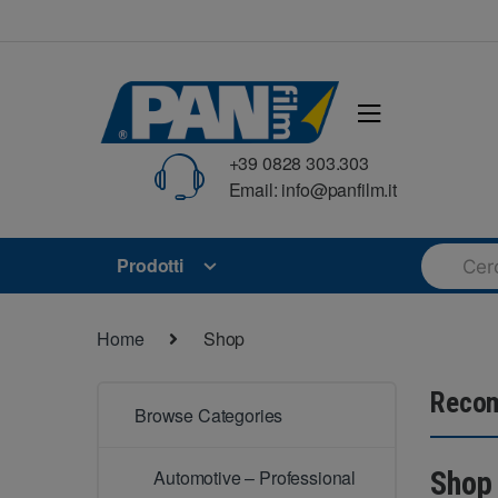
Skip
Skip
to
to
navigation
content
+39 0828 303.303
Email: info@panfilm.it
Search
Prodotti
for:
Home
Shop
Recom
Browse Categories
Automotive – Professional
Shop