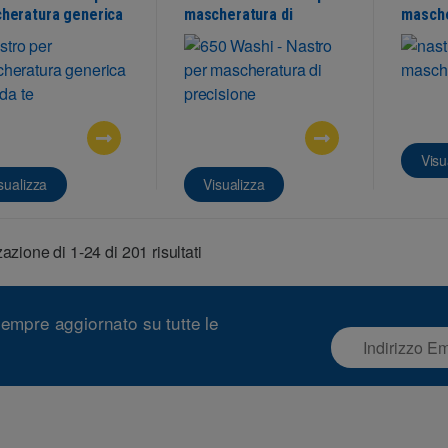
heratura generica
mascheratura di
masche
precisione
Visu
sualizza
Visualizza
azione di 1-24 di 201 risultati
empre aggiornato su tutte le
E
m
a
i
l
*