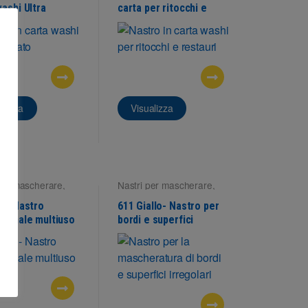
washi Ultra
carta per ritocchi e
to
restauri
alizza
Visualizza
per mascherare
,
Nastri per mascherare
,
ci esterne
Superfici esterne
u – Nastro
611 Giallo- Nastro per
sionale multiuso
bordi e superfici
irregolari