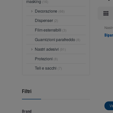
masking
(16)
Decorazione
(66)
Dispenser
(2)
Nastr
Film estensibili
(3)
mont
Bipa
Guarnizioni parafreddo
(8)
Nastri adesivi
(91)
Protezioni
(8)
Teli e sacchi
(7)
Filtri
Vi
Brand