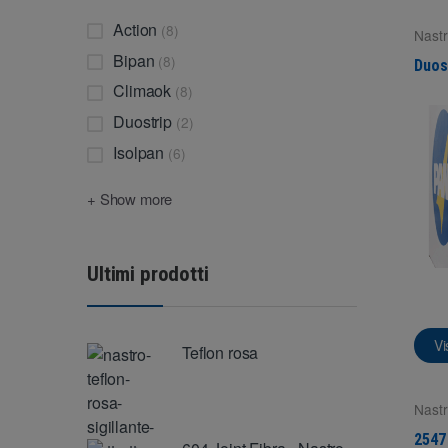
Action
(8)
Nastr
mont
Bipan
(8)
Duos
Climaok
(8)
Duostrip
(2)
Isolpan
(6)
+ Show more
Ultimi prodotti
Vi
Teflon rosa
Nastr
isola
2547