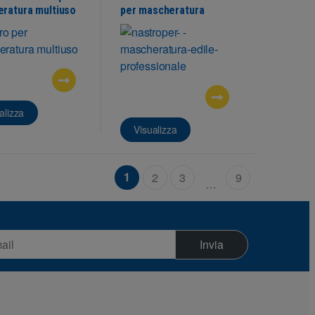
ratura multiuso
per mascheratura
professionale
alizza
Visualizza
1
2
3
9
…
Invia