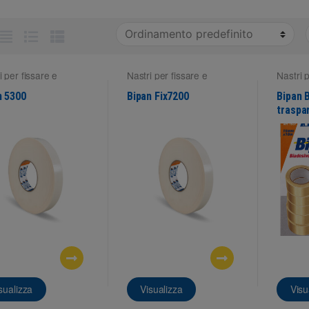
i per fissare e
Nastri per fissare e
Nastri 
are
,
Work
montare
,
Work
montar
n 5300
Bipan Fix7200
Bipan 
traspa
sualizza
Visualizza
Visu