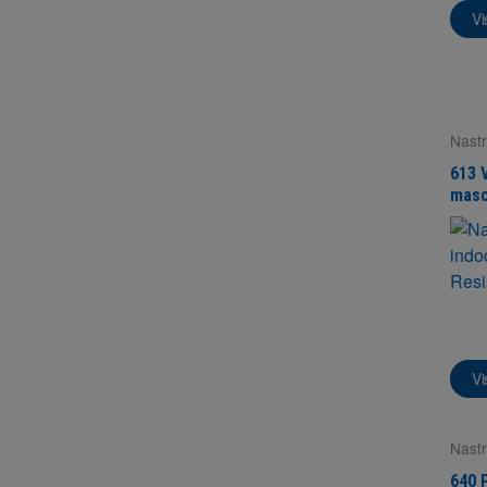
Vi
Nastr
Super
613 
masc
outd
Vi
Nastr
Super
640 