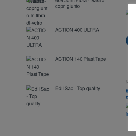
604 Joint Fibra - Nastro
copri giunto
ACTION 400 ULTRA
Vi
ACTION 140 Plast Tape
Nastr
Super
Edil Sac - Top quality
604 J
copr