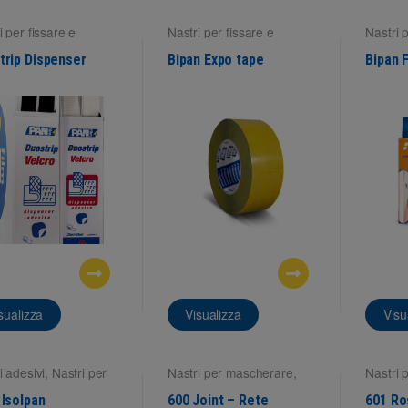
i per fissare e
Nastri per fissare e
Nastri 
are
montare
,
Work
montar
trip Dispenser
Bipan Expo tape
Bipan 
sualizza
Visualizza
Visu
i adesivi
,
Nastri per
Nastri per mascherare
,
Nastri 
re
Superfici interne
Superfi
 Isolpan
600 Joint – Rete
601 Ro