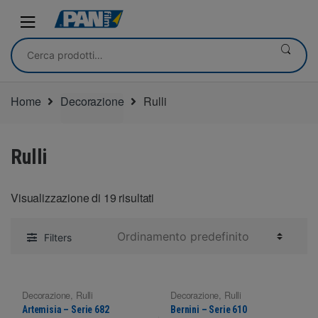
Skip
Skip
to
to
navigation
content
Cerca:
Home
Decorazione
Rulli
Rulli
Visualizzazione di 19 risultati
Filters
Decorazione
,
Rulli
Decorazione
,
Rulli
Artemisia – Serie 682
Bernini – Serie 610