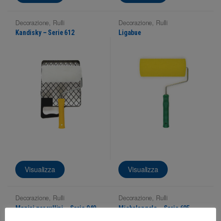
Decorazione
,
Rulli
Decorazione
,
Rulli
Kandisky – Serie 612
Ligabue
Visualizza
Visualizza
Decorazione
,
Rulli
Decorazione
,
Rulli
Manici per rullini – Serie 940
Michelangelo – Serie 695