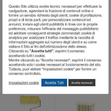
Questo Sito utilizza cookie tecnici, necessari per effettuare la
navigazione, agevolare la fruizione di contenuti online o
fornire un servizio richiesto dagli utenti; cookie di profilazione,
propri e di terze parti, per personalizzare contenuti ed
annunci, inviare agli utenti pubblicità in linea con le proprie
preferenze, misurare l’efficacia del messaggio pubblicitario
ed adottare conseguenti strategie commerciali; cookie di
analytics per analizzare il traffico mediante la raccolta di
informazioni aggregate sul numero degli utenti e su come
visitano il Sito ai fini dell’ottimizzazione dello stesso.
Cliccando su
, esprimi il consenso
"Accetta tutti"
accettando tutti i cookie.
Mentre cliccando su "Accetta necessari", esprimi il consenso
Visualizza
Visualizza
accettando solo i cookie necessari al funzionamento del sito.
Tuttavia, puoi visitare "Impostazioni cookie" per fornire un
consenso controllato.
Decorazione
,
Rulli
Decorazione
,
Rulli
Rembrant – Serie 692
Rullini – Serie 624
Impostazioni cookie
Accetta Tutti
Accetta necessari