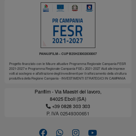
PAN4.0FILM – CUP B25H23002830007
Progetto finanziato con le Misure attuative Programma Regionale Campania FESR
2021-2027 e Programma Regionale Campania FSE+ 2021-2027 Aiuti alle imprese
volti al sostegno e all'attrazione degli investimenti per il rafforzamento della struttura
produttiva della Regione Campania - INVESTIMENTI STRATEGICI IN CAMPANIA
Panfilm - Via Maestri del lavoro,
84025 Eboli (SA)
+39 0828 303 303
P. IVA 02549300651