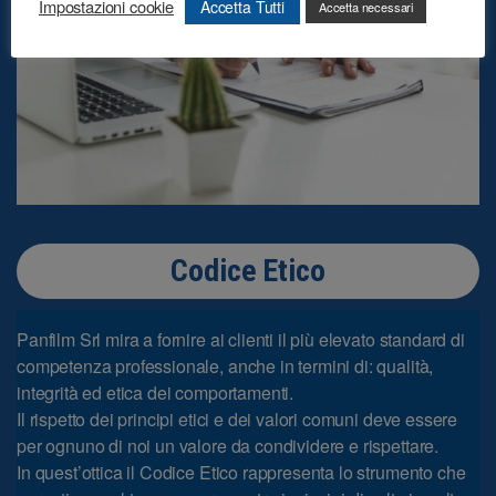
Impostazioni cookie
Accetta Tutti
Accetta necessari
Codice Etico
Panfilm Srl mira a fornire ai clienti il più elevato standard di
competenza professionale, anche in termini di: qualità,
integrità ed etica dei comportamenti.
Il rispetto dei principi etici e dei valori comuni deve essere
per ognuno di noi un valore da condividere e rispettare.
In quest’ottica il Codice Etico rappresenta lo strumento che