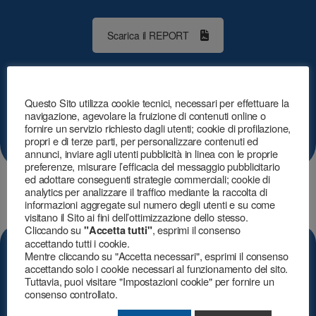
Scarica il REPORT
Questo Sito utilizza cookie tecnici, necessari per effettuare la
Certificato ESG 2023/2024
navigazione, agevolare la fruizione di contenuti online o
fornire un servizio richiesto dagli utenti; cookie di profilazione,
propri e di terze parti, per personalizzare contenuti ed
annunci, inviare agli utenti pubblicità in linea con le proprie
preferenze, misurare l’efficacia del messaggio pubblicitario
ed adottare conseguenti strategie commerciali; cookie di
analytics per analizzare il traffico mediante la raccolta di
informazioni aggregate sul numero degli utenti e su come
visitano il Sito ai fini dell’ottimizzazione dello stesso.
Cliccando su
, esprimi il consenso
"Accetta tutti"
accettando tutti i cookie.
Mentre cliccando su "Accetta necessari", esprimi il consenso
accettando solo i cookie necessari al funzionamento del sito.
Tuttavia, puoi visitare "Impostazioni cookie" per fornire un
consenso controllato.