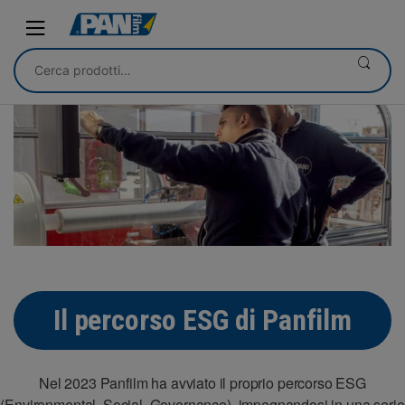
Skip
Skip
to
to
navigation
content
Cerca:
Il percorso ESG di Panfilm
Nel 2023 Panfilm ha avviato il proprio percorso ESG
(Environmental, Social, Governance), impegnandosi in una serie