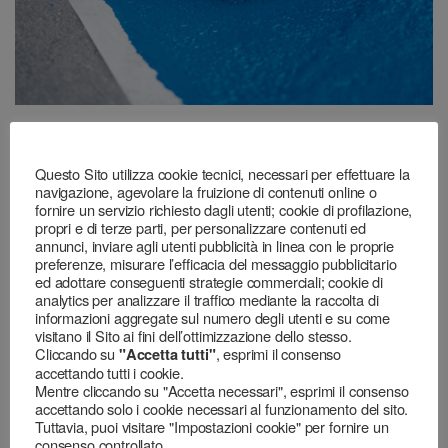
Categorie:
Nastri per mascherare
,
Superfici interne
Questo Sito utilizza cookie tecnici, necessari per effettuare la
navigazione, agevolare la fruizione di contenuti online o
fornire un servizio richiesto dagli utenti; cookie di profilazione,
propri e di terze parti, per personalizzare contenuti ed
annunci, inviare agli utenti pubblicità in linea con le proprie
preferenze, misurare l’efficacia del messaggio pubblicitario
ed adottare conseguenti strategie commerciali; cookie di
Prodotti correlati
analytics per analizzare il traffico mediante la raccolta di
informazioni aggregate sul numero degli utenti e su come
visitano il Sito ai fini dell’ottimizzazione dello stesso.
Cliccando su
, esprimi il consenso
"Accetta tutti"
accettando tutti i cookie.
Nastri per mascherare
,
Nastri per mascherare
,
Mentre cliccando su "Accetta necessari", esprimi il consenso
Superfici interne
Superfici interne
accettando solo i cookie necessari al funzionamento del sito.
Cover Quick-Ca
604 Joint Fibra – Nastro copri
Tuttavia, puoi visitare "Impostazioni cookie" per fornire un
giunto
consenso controllato.