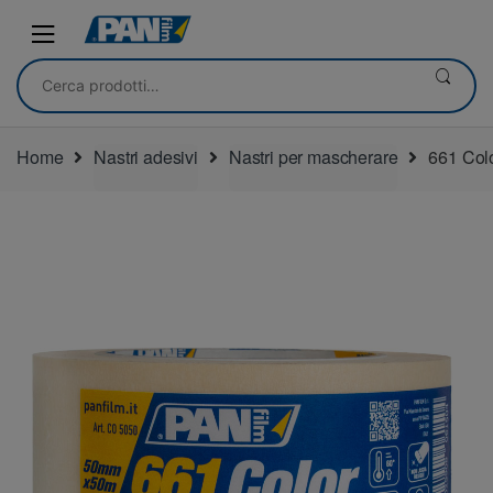
Skip
Skip
to
to
navigation
content
Cerca:
Home
Nastri adesivi
Nastri per mascherare
661 Colo