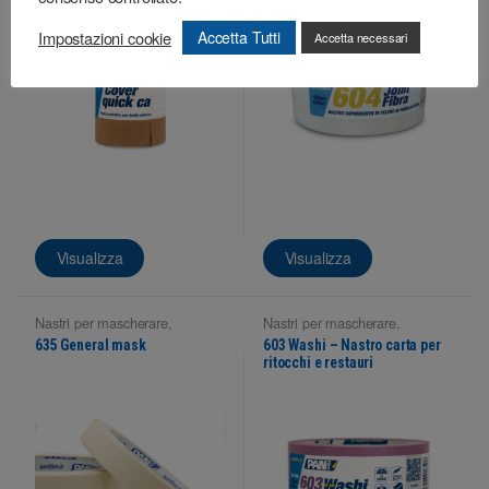
Impostazioni cookie
Accetta Tutti
Accetta necessari
Visualizza
Visualizza
Nastri per mascherare
,
Nastri per mascherare
,
Superfici interne
Superfici interne
635 General mask
603 Washi – Nastro carta per
ritocchi e restauri