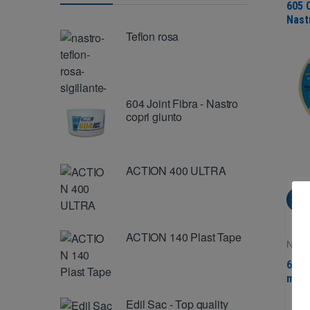
605 
Nast
fess
Teflon rosa
604 Joint Fibra - Nastro
copri giunto
ACTION 400 ULTRA
Vi
ACTION 140 Plast Tape
Nastr
Super
640 
masc
Edil Sac - Top quality