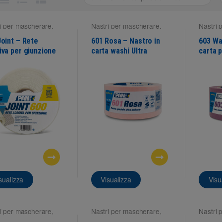
i per mascherare
,
Nastri per mascherare
,
Nastri 
fici interne
Superfici interne
Superfi
Joint – Rete
601 Rosa – Nastro in
603 Wa
iva per giunzione
carta washi Ultra
carta p
ongesso
delicato
restau
sualizza
Visualizza
Visu
i per mascherare
,
Nastri per mascherare
,
Nastri 
fici interne
Superfici interne
Superfi