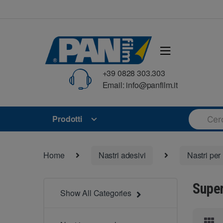
Skip
Skip
to
to
navigation
content
+39 0828 303.303
Email: info@panfilm.it
Search
Prodotti
for:
Home
Nastri adesivi
Nastri pe
Super
Show All Categories