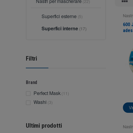
Nastri per mascherare
(22)
Nastr
Superfici esterne
(5)
Super
600 
Superfici interne
(17)
ades
cart
Filtri
Brand
Perfect Mask
(11)
Washi
(3)
Vi
Ultimi prodotti
Nastr
Super