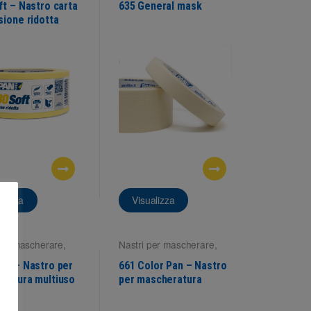
ft – Nastro carta
635 General mask
sione ridotta
alizza
Visualizza
per mascherare
,
Nastri per mascherare
,
ci interne
Superfici interne
sk – Nastro per
661 Color Pan – Nastro
ratura multiuso
per mascheratura
professionale