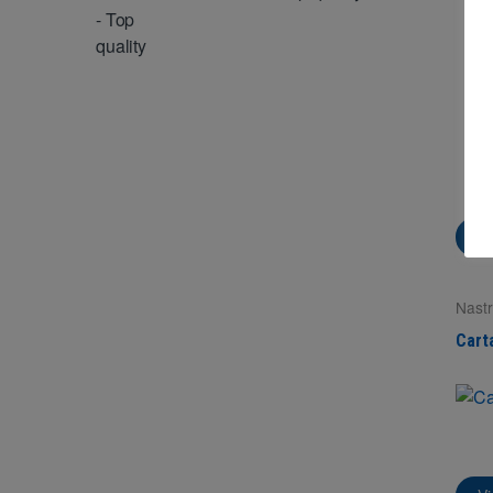
Vi
Nastr
Super
Cart