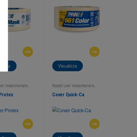
alizza
Visualizza
per mascherare
,
Nastri per mascherare
,
ci interne
Superfici interne
Protex
Cover Quick-Ca