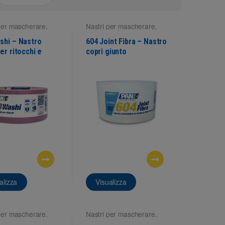
per mascherare
,
Nastri per mascherare
,
ci interne
Superfici interne
shi – Nastro
604 Joint Fibra – Nastro
er ritocchi e
copri giunto
ri
alizza
Visualizza
per mascherare
,
Nastri per mascherare
,
ci interne
Superfici interne