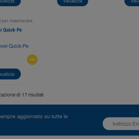
sualizza
Visualizza
Visu
i per mascherare
,
fici interne
r Quick-Pe
sualizza
azione di 17 risultati
empre aggiornato su tutte le
E
m
a
i