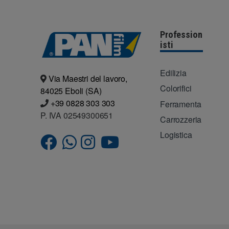
Profession
isti
Edilizia
Via Maestri del lavoro,
Colorifici
84025 Eboli (SA)
+39 0828 303 303
Ferramenta
P. IVA 02549300651
Carrozzeria
Logistica