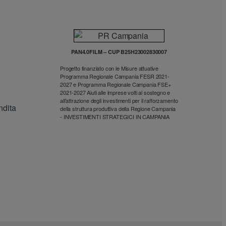
PAN4.0FILM – CUP B25H23002830007
Progetto finanziato con le Misure attuative
Programma Regionale Campania FESR 2021-
2027 e Programma Regionale Campania FSE+
2021-2027 Aiuti alle imprese volti al sostegno e
all'attrazione degli investimenti per il rafforzamento
ndita
della struttura produttiva della Regione Campania
- INVESTIMENTI STRATEGICI IN CAMPANIA