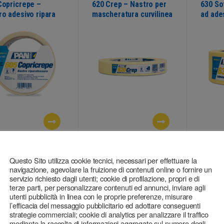
Copricrepe –
620 Crep – Nastro per
630 So
ro adesivo ripara
mascheratura curvilinea
ad ade
ure
sualizza
Visualizza
Visu
Questo Sito utilizza cookie tecnici, necessari per effettuare la
navigazione, agevolare la fruizione di contenuti online o fornire un
i per mascherare
,
Nastri per mascherare
,
Nastri 
servizio richiesto dagli utenti; cookie di profilazione, propri e di
fici interne
Superfici interne
Superfi
terze parti, per personalizzare contenuti ed annunci, inviare agli
Paint – Nastro per
650 Washi – Nastro per
660 Ma
utenti pubblicità in linea con le proprie preferenze, misurare
heratura generica
mascheratura di
masche
l’efficacia del messaggio pubblicitario ed adottare conseguenti
precisione
strategie commerciali; cookie di analytics per analizzare il traffico
mediante la raccolta di informazioni aggregate sul numero degli