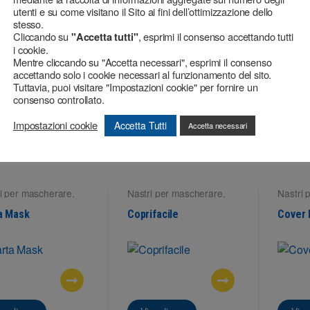
utenti e su come visitano il Sito ai fini dell’ottimizzazione dello
stesso.
Cliccando su
, esprimi il consenso accettando tutti
"Accetta tutti"
i cookie.
Mentre cliccando su "Accetta necessari", esprimi il consenso
accettando solo i cookie necessari al funzionamento del sito.
Tuttavia, puoi visitare "Impostazioni cookie" per fornire un
consenso controllato.
Impostazioni cookie
Accetta Tutti
Accetta necessari
sualizza
Visualizza
Visu
i per mascherare
,
Nastri per mascherare
,
Nastri 
fici interne
Superfici interne
Superfi
a Mask
Coprifacile
Cover 