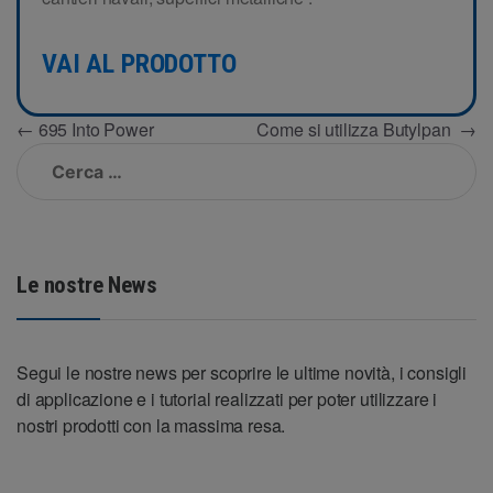
VAI AL PRODOTTO
Navigazione
←
695 Into Power
Come si utilizza Butylpan
→
Ricerca
articoli
per:
Le nostre News
Segui le nostre news per scoprire le ultime novità, i consigli
di applicazione e i tutorial realizzati per poter utilizzare i
nostri prodotti con la massima resa.