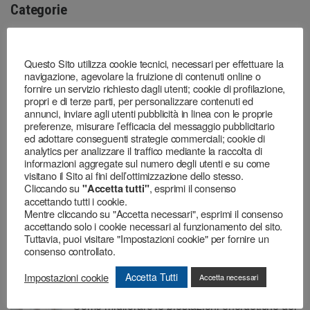
Categorie
Questo Sito utilizza cookie tecnici, necessari per effettuare la
Events
navigazione, agevolare la fruizione di contenuti online o
fornire un servizio richiesto dagli utenti; cookie di profilazione,
News
propri e di terze parti, per personalizzare contenuti ed
annunci, inviare agli utenti pubblicità in linea con le proprie
Social
preferenze, misurare l’efficacia del messaggio pubblicitario
ed adottare conseguenti strategie commerciali; cookie di
Tutorial
analytics per analizzare il traffico mediante la raccolta di
informazioni aggregate sul numero degli utenti e su come
Uncategorized
visitano il Sito ai fini dell’ottimizzazione dello stesso.
Cliccando su
, esprimi il consenso
"Accetta tutti"
Videos
accettando tutti i cookie.
Mentre cliccando su "Accetta necessari", esprimi il consenso
accettando solo i cookie necessari al funzionamento del sito.
Tuttavia, puoi visitare "Impostazioni cookie" per fornire un
Ultimi articoli
consenso controllato.
Impostazioni cookie
Accetta Tutti
Accetta necessari
Come migliorare le prestazioni energetiche del