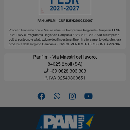
PAN4.0FILM – CUP B25H23002830007
Progetto finanziato con le Misure attuative Programma Regionale Campania FESR
2021-2027 e Programma Regionale Campania FSE+ 2021-2027 Aiuti alle imprese
volti al sostegno e all'attrazione degli investimenti per il rafforzamento della struttura
produttiva della Regione Campania - INVESTIMENTI STRATEGICI IN CAMPANIA
Panfilm - Via Maestri del lavoro,
84025 Eboli (SA)
+39 0828 303 303
P. IVA 02549300651