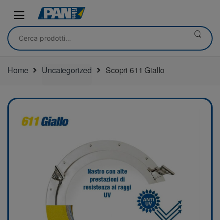
Skip
Skip
to
to
navigation
content
Cerca:
Home
Uncategorized
Scopri 611 Giallo