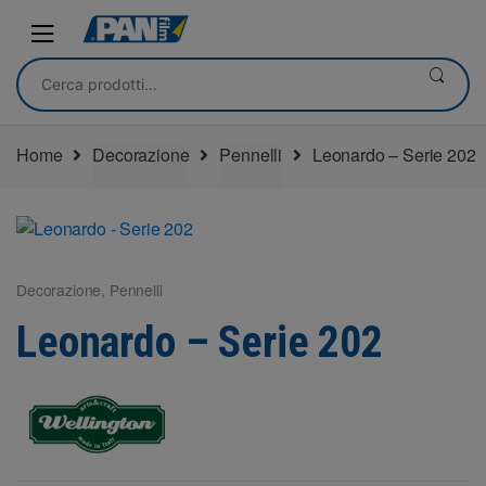
Skip
Skip
to
to
navigation
content
Cerca:
Home
Decorazione
Pennelli
Leonardo – Serie 202
Decorazione
,
Pennelli
Leonardo – Serie 202