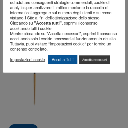
ed adottare conseguenti strategie commerciali; cookie di
analytics per analizzare il traffico mediante la raccolta di
informazioni aggregate sul numero degli utenti e su come
visitano il Sito ai fini dell’ottimizzazione dello stesso.
Cliccando su
, esprimi il consenso
"Accetta tutti"
Visualizza
Visualizza
accettando tutti i cookie.
Mentre cliccando su "Accetta necessari", esprimi il consenso
accettando solo i cookie necessari al funzionamento del sito.
Tuttavia, puoi visitare "Impostazioni cookie" per fornire un
Belle Arti
,
Decorazione
consenso controllato.
Eterna – Serie 582
Impostazioni cookie
Accetta Tutti
Accetta necessari