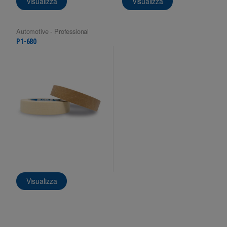
Visualizza
Visualizza
Automotive - Professional
masking
P1-680
Visualizza