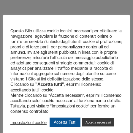
Questo Sito utilizza cookie tecnici, necessari per effettuare la
navigazione, agevolare la fruizione di contenuti online o
fornire un servizio richiesto dagli utenti; cookie di profilazione,
Prodotti correlati
propri e di terze parti, per personalizzare contenuti ed
annunci, inviare agli utenti pubblicità in linea con le proprie
preferenze, misurare l’efficacia del messaggio pubblicitario
ed adottare conseguenti strategie commerciali; cookie di
analytics per analizzare il traffico mediante la raccolta di
informazioni aggregate sul numero degli utenti e su come
Automotive - Professional
Automotive - Professional
masking
masking
visitano il Sito ai fini dell’ottimizzazione dello stesso.
P1-Seals Car
Tappetini Carta
Cliccando su
, esprimi il consenso
"Accetta tutti"
accettando tutti i cookie.
Mentre cliccando su "Accetta necessari", esprimi il consenso
accettando solo i cookie necessari al funzionamento del sito.
Tuttavia, puoi visitare "Impostazioni cookie" per fornire un
consenso controllato.
Impostazioni cookie
Accetta Tutti
Accetta necessari