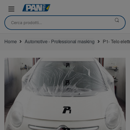
Skip
Skip
to
to
navigation
content
Cerca:
Home
Automotive - Professional masking
P1- Telo elett