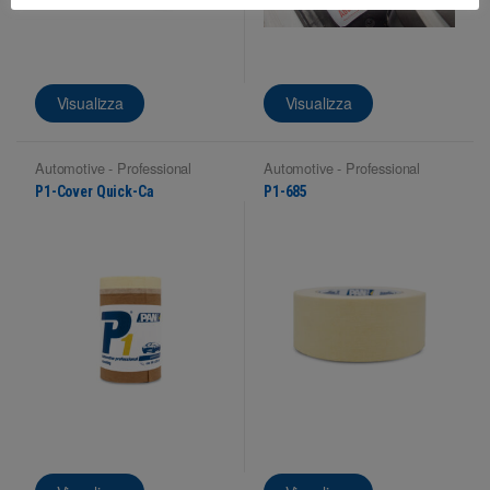
Visualizza
Visualizza
Automotive - Professional
Automotive - Professional
masking
masking
P1-Cover Quick-Ca
P1-685