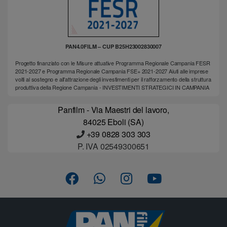
PAN4.0FILM – CUP B25H23002830007
Progetto finanziato con le Misure attuative Programma Regionale Campania FESR
2021-2027 e Programma Regionale Campania FSE+ 2021-2027 Aiuti alle imprese
volti al sostegno e all'attrazione degli investimenti per il rafforzamento della struttura
produttiva della Regione Campania - INVESTIMENTI STRATEGICI IN CAMPANIA
Panfilm - Via Maestri del lavoro,
84025 Eboli (SA)
+39 0828 303 303
P. IVA 02549300651