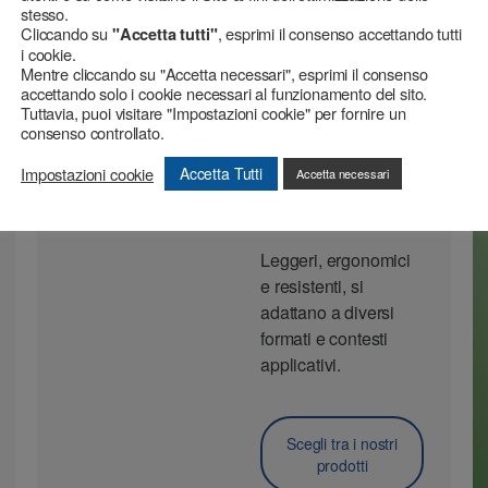
stesso.
Cliccando su
, esprimi il consenso accettando tutti
"Accetta tutti"
i cookie.
Mentre cliccando su "Accetta necessari", esprimi il consenso
accettando solo i cookie necessari al funzionamento del sito.
Tuttavia, puoi visitare "Impostazioni cookie" per fornire un
DISPENSER
consenso controllato.
Dispenser per
Impostazioni cookie
Accetta Tutti
Accetta necessari
nastri adesivi e
film
Leggeri, ergonomici
e resistenti, si
adattano a diversi
formati e contesti
applicativi.
Scegli tra i nostri
prodotti