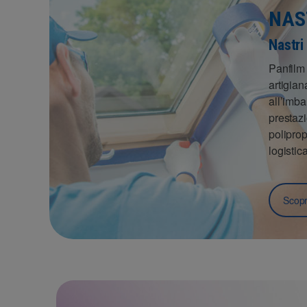
NAS
Nastri
Panfilm 
artigian
all’imba
prestazi
poliprop
logistica
Scopri