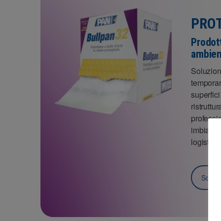
PROT
Prodott
ambient
Soluzioni
temporan
superfici
ristruttu
professio
imbianchi
logistici.
Scopri 