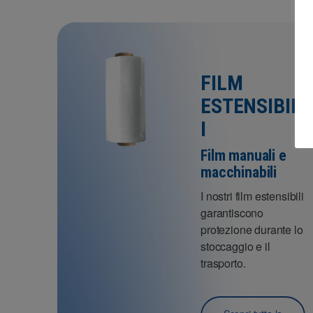
FILM
ESTENSIBIL
I
Film manuali e
macchinabili
I nostri film estensibili
garantiscono
protezione durante lo
stoccaggio e il
trasporto.