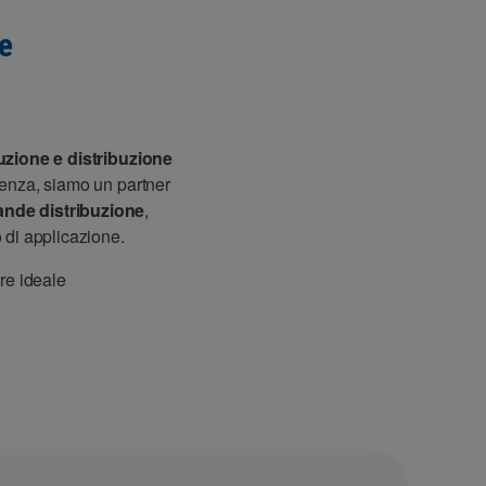
e
zione e distribuzione
ienza, siamo un partner
ande distribuzione
,
o di applicazione.
ore ideale