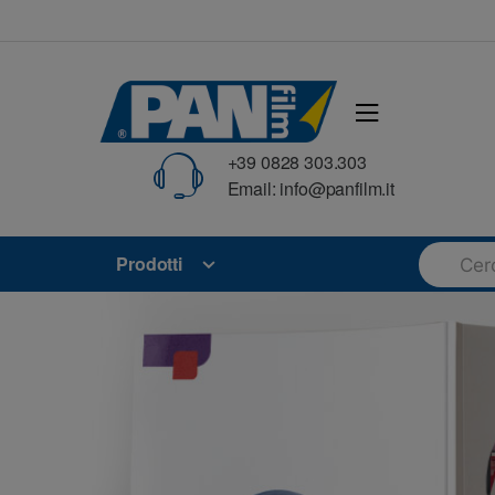
Skip
Skip
to
to
navigation
content
+39 0828 303.303
Email: info@panfilm.it
Search
Prodotti
for: