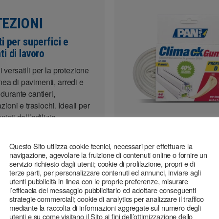
EZIONI
i per superfici e
i di lavoro
 versatili per la protezione
ea di pavimenti, arredi e
 durante cantieri,
razioni e traslochi. Ideali per
nisti dell’edilizia,
ni, traslocatori e operatori
Questo Sito utilizza cookie tecnici, necessari per effettuare la
navigazione, agevolare la fruizione di contenuti online o fornire un
servizio richiesto dagli utenti; cookie di profilazione, propri e di
terze parti, per personalizzare contenuti ed annunci, inviare agli
tutti i prodotti
utenti pubblicità in linea con le proprie preferenze, misurare
l’efficacia del messaggio pubblicitario ed adottare conseguenti
strategie commerciali; cookie di analytics per analizzare il traffico
mediante la raccolta di informazioni aggregate sul numero degli
utenti e su come visitano il Sito ai fini dell’ottimizzazione dello