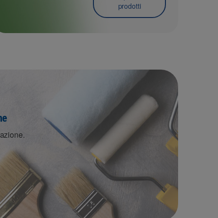
prodotti
ne
razione.