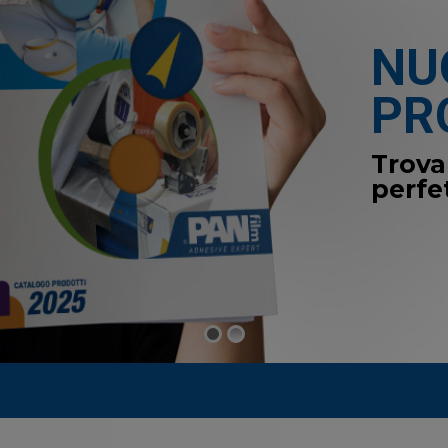
NU
PR
Trova
perfe