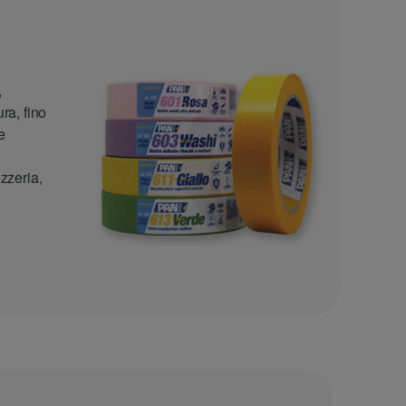
,
ra, fino
e
ozzeria,