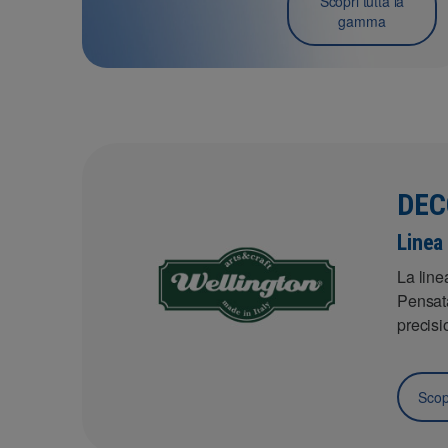
Scopri tutta la
gamma
DEC
Linea 
La line
Pensata
precisi
Scopr