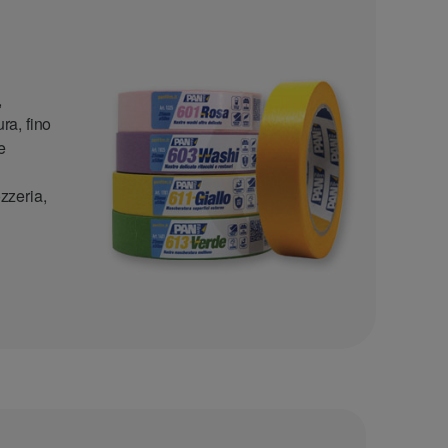
,
ra, fino
e
ozzeria,