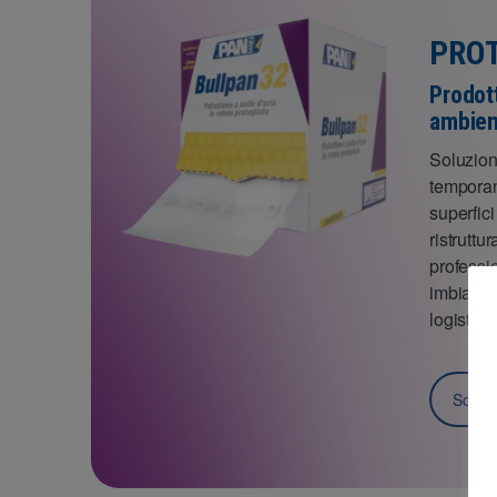
PROT
Prodott
ambient
Soluzioni
temporan
superfici
ristruttu
professio
imbianchi
logistici.
Scopri 