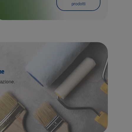
prodotti
ne
razione.