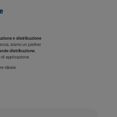
e
zione e distribuzione
ienza, siamo un partner
ande distribuzione
,
o di applicazione.
ore ideale