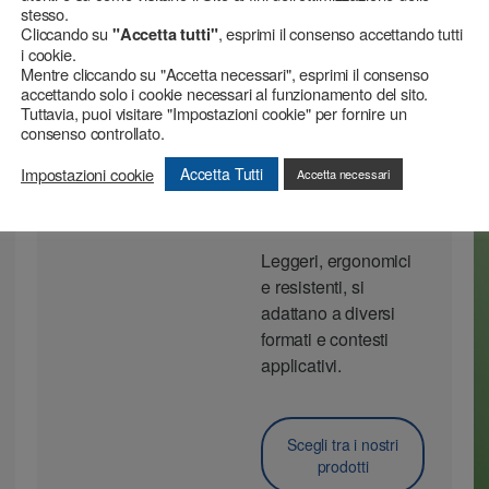
stesso.
Cliccando su
, esprimi il consenso accettando tutti
"Accetta tutti"
i cookie.
Mentre cliccando su "Accetta necessari", esprimi il consenso
accettando solo i cookie necessari al funzionamento del sito.
Tuttavia, puoi visitare "Impostazioni cookie" per fornire un
DISPENSER
consenso controllato.
Dispenser per
Impostazioni cookie
Accetta Tutti
Accetta necessari
nastri adesivi e
film
Leggeri, ergonomici
e resistenti, si
adattano a diversi
formati e contesti
applicativi.
Scegli tra i nostri
prodotti