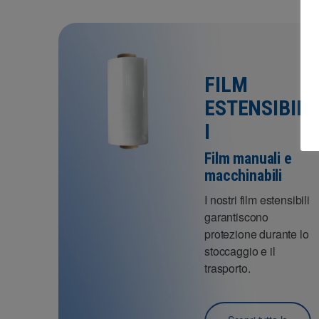
FILM
ESTENSIBIL
I
Film manuali e
macchinabili
I nostri film estensibili
garantiscono
protezione durante lo
stoccaggio e il
trasporto.