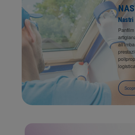
NAS
Nastri
Panfilm 
artigian
all’imba
prestazi
poliprop
logistica
Scopri