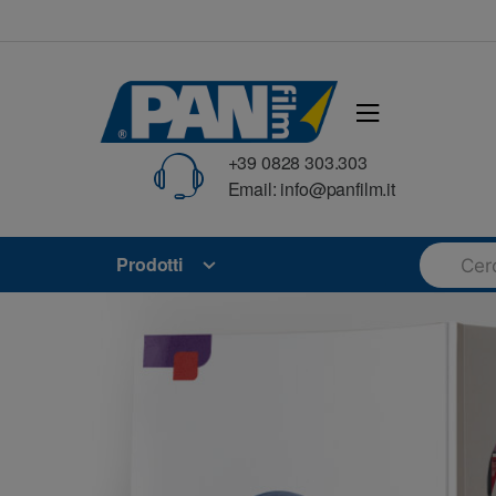
Skip
Skip
to
to
navigation
content
+39 0828 303.303
Email: info@panfilm.it
Search
Prodotti
for: