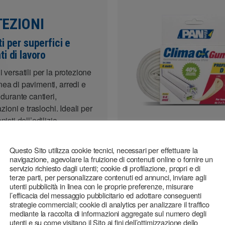
EZIONI
i per superfici e
i di lavoro
 versatili per la protezione
ea di pavimenti, arredi e
 durante cantieri,
razioni e traslochi. Ideali per
nisti dell’edilizia,
ni, traslocatori e operatori
Questo Sito utilizza cookie tecnici, necessari per effettuare la
navigazione, agevolare la fruizione di contenuti online o fornire un
servizio richiesto dagli utenti; cookie di profilazione, propri e di
terze parti, per personalizzare contenuti ed annunci, inviare agli
tutti i prodotti
utenti pubblicità in linea con le proprie preferenze, misurare
l’efficacia del messaggio pubblicitario ed adottare conseguenti
strategie commerciali; cookie di analytics per analizzare il traffico
mediante la raccolta di informazioni aggregate sul numero degli
utenti e su come visitano il Sito ai fini dell’ottimizzazione dello