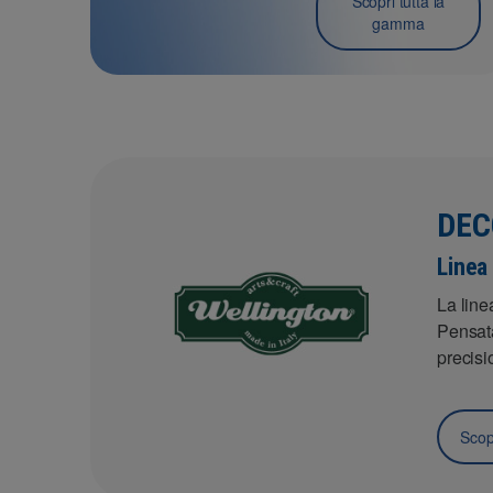
Scopri tutta la
gamma
DEC
Linea 
La line
Pensata
precisi
Scopr