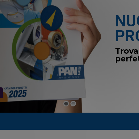
NU
PR
Trova
perfe