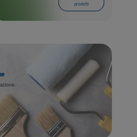
prodotti
ne
razione.