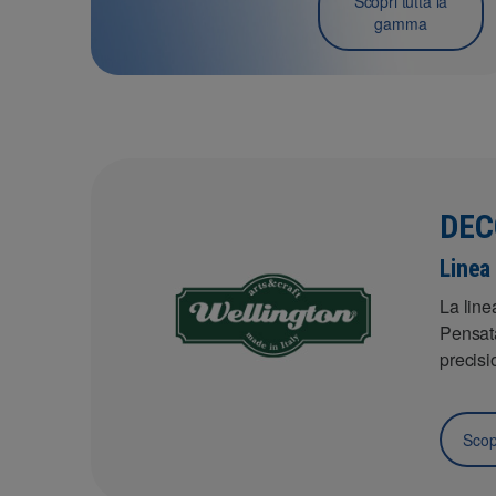
Scopri tutta la
gamma
DEC
Linea 
La line
Pensata
precisi
Scopr