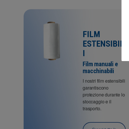
FILM
ESTENSIBIL
I
Film manuali e
macchinabili
I nostri film estensibili
garantiscono
protezione durante lo
stoccaggio e il
trasporto.