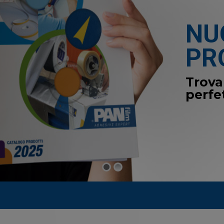
NU
PR
Trova
perfe