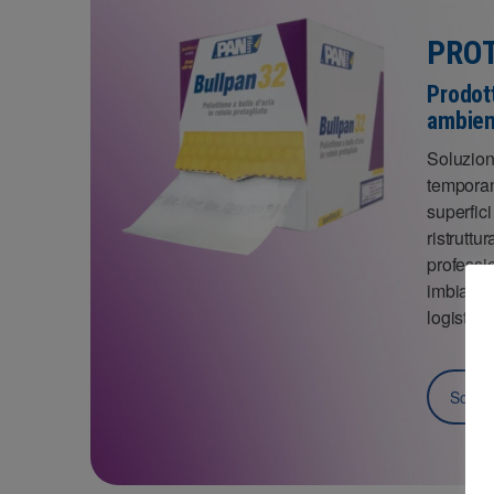
PROT
Prodott
ambient
Soluzioni
temporan
superfici
ristruttu
professio
imbianchi
logistici.
Scopri 