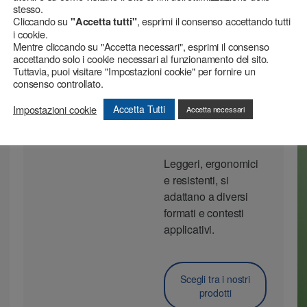
stesso.
Cliccando su
, esprimi il consenso accettando tutti
"Accetta tutti"
i cookie.
Mentre cliccando su "Accetta necessari", esprimi il consenso
accettando solo i cookie necessari al funzionamento del sito.
Tuttavia, puoi visitare "Impostazioni cookie" per fornire un
DISPENSER
consenso controllato.
Dispenser per
Impostazioni cookie
Accetta Tutti
Accetta necessari
nastri adesivi e
film
Leggeri, ergonomici
e resistenti, si
adattano a diversi
formati e contesti
applicativi.
Scegli tra i nostri
prodotti