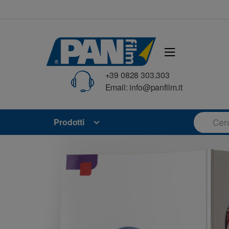
Skip
Skip
to
to
navigation
content
+39 0828 303.303
Email: info@panfilm.it
Search
Prodotti
for: