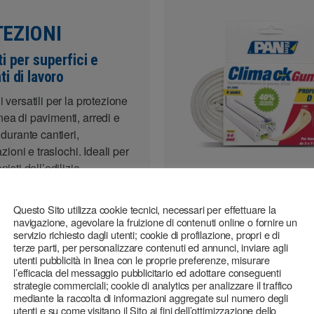
EZIONI
i per superfici e
i di lavoro
 versatili per la protezione
ea di pavimenti, arredi e
 durante cantieri,
razioni e traslochi. Ideali per
nisti dell’edilizia,
ni, traslocatori e operatori
Questo Sito utilizza cookie tecnici, necessari per effettuare la
navigazione, agevolare la fruizione di contenuti online o fornire un
servizio richiesto dagli utenti; cookie di profilazione, propri e di
terze parti, per personalizzare contenuti ed annunci, inviare agli
tutti i prodotti
utenti pubblicità in linea con le proprie preferenze, misurare
l’efficacia del messaggio pubblicitario ed adottare conseguenti
strategie commerciali; cookie di analytics per analizzare il traffico
mediante la raccolta di informazioni aggregate sul numero degli
utenti e su come visitano il Sito ai fini dell’ottimizzazione dello