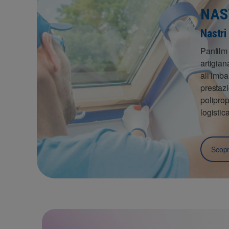
NAS
Nastri
Panfilm 
artigian
all’imba
prestazi
poliprop
logistica
Scopri