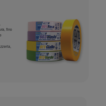
,
ra, fino
e
ozzeria,