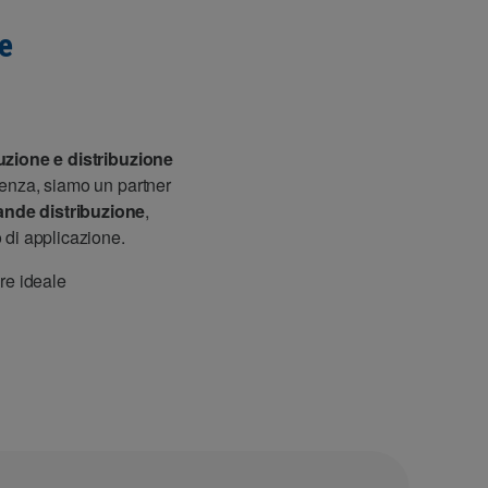
e
zione e distribuzione
ienza, siamo un partner
ande distribuzione
,
o di applicazione.
ore ideale