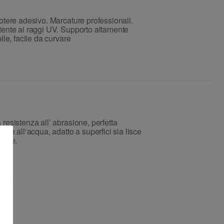
otere adesivo. Marcature professionali.
tente ai raggi UV. Supporto altamente
bile, facile da curvare
resistenza all’ abrasione, perfetta
enza all‘acqua, adatto a superfici sia lisce
vide.