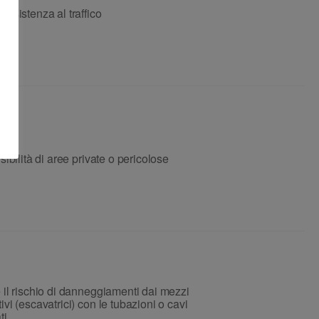
resistenza al traffico
isibilità di aree private o pericolose
 il rischio di danneggiamenti dai mezzi
ivi (escavatrici) con le tubazioni o cavi
ti.