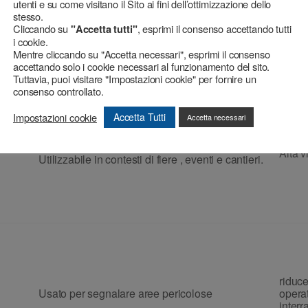
Nastri adesivi a losanghe trasversali, usati per
utenti e su come visitano il Sito ai fini dell’ottimizzazione dello
segnalare aree pericolose, vietate o per
Media 
stesso.
evidenziare materiali sporgenti
Cliccando su
, esprimi il consenso accettando tutti
"Accetta tutti"
i cookie.
Mentre cliccando su "Accetta necessari", esprimi il consenso
accettando solo i cookie necessari al funzionamento del sito.
Tuttavia, puoi visitare "Impostazioni cookie" per fornire un
consenso controllato.
Impostazioni cookie
Accetta Tutti
Accetta necessari
Usato per segnalare aree pericolose
,
Alta v
Utilizzabile in contesti di fiere , eventi e cantieri.
riduce
Usato per segnalare aree pericolose
operat
interra