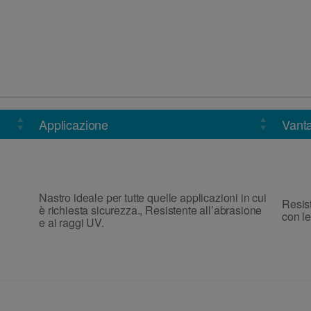
Applicazione
Vant
Nastro ideale per tutte quelle applicazioni in cui
Resist
è richiesta sicurezza.
,
Resistente all’abrasione
con le
e ai raggi UV.