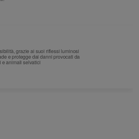
isibilità, grazie ai suoi riflessi luminosi
ade e protegge dai danni provocati da
i e animali selvatici