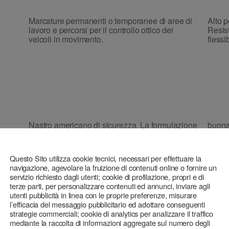
Marcature permanenti o temporanee di aree di
Alto p
lavoro e percorsi per il controllo ottico dei
Resis
veicoli in movimento.
flessi
Nastro americano di sicurezza. La formulazione
buona 
adesiva consente un ottima resistenza anche a
resist
temperature più severe.
che ru
Questo Sito utilizza cookie tecnici, necessari per effettuare la
navigazione, agevolare la fruizione di contenuti online o fornire un
servizio richiesto dagli utenti; cookie di profilazione, propri e di
terze parti, per personalizzare contenuti ed annunci, inviare agli
utenti pubblicità in linea con le proprie preferenze, misurare
l’efficacia del messaggio pubblicitario ed adottare conseguenti
strategie commerciali; cookie di analytics per analizzare il traffico
mediante la raccolta di informazioni aggregate sul numero degli